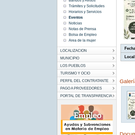
Bandos y Avisos
08:53:00
Trámites y Solicitudes
CEST
2026
Horarios y Servicios
Thu Jun
Eventos
18
08:53:00
Noticias
CEST
2026
Notas de Prensa
Bolsa de Empleo
Area de la mujer
Fech
LOCALIZACION
Local
MUNICIPIO
LOS PUEBLOS
TURISMO Y OCIO
Galer
PERFIL DEL CONTRATANTE
PAGO A PROVEEDORES
PORTAL DE TRANSPARENCIA
Docum