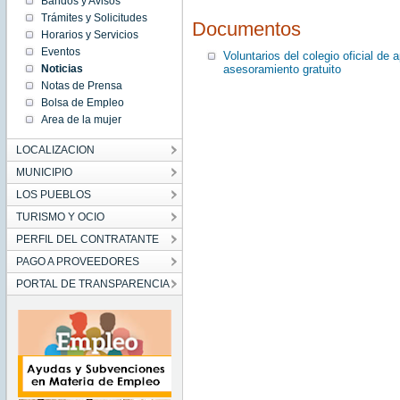
Bandos y Avisos
00:00:00
Trámites y Solicitudes
CEST
Documentos
2020
Horarios y Servicios
Tue Jun
Eventos
16
Voluntarios del colegio oficial de 
00:00:00
asesoramiento gratuito
Noticias
CEST
2020
Notas de Prensa
Bolsa de Empleo
Area de la mujer
LOCALIZACION
MUNICIPIO
LOS PUEBLOS
TURISMO Y OCIO
PERFIL DEL CONTRATANTE
PAGO A PROVEEDORES
PORTAL DE TRANSPARENCIA