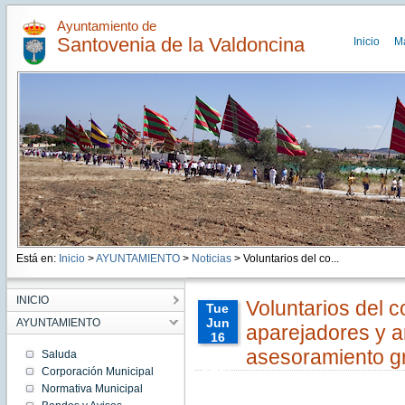
Ayuntamiento de
Santovenia de la Valdoncina
Inicio
M
Está en:
Inicio
>
AYUNTAMIENTO
>
Noticias
> Voluntarios del co...
INICIO
Voluntarios del co
Tue
Jun
AYUNTAMIENTO
aparejadores y a
16
00:00:00
asesoramiento gr
Saluda
CEST
Corporación Municipal
2020
Normativa Municipal
Tue Jun
16