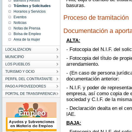
Bandos y Avisos
basuras.
Trámites y Solicitudes
Horarios y Servicios
Proceso de tramitación
Eventos
Noticias
Notas de Prensa
Documentación a aporta
Bolsa de Empleo
Area de la mujer
ALTA:
- Fotocopia del N.I.F. del solic
LOCALIZACION
MUNICIPIO
- Fotocopia del título de prop
arrendamiento.
LOS PUEBLOS
TURISMO Y OCIO
- (En caso de persona jurídic
documentación anterior:
PERFIL DEL CONTRATANTE
PAGO A PROVEEDORES
- N.I.F. y poder de representa
empresa, así como copia de es
PORTAL DE TRANSPARENCIA
sociedad y C.I.F. de la misma
- Declaración dealta en el cen
IAE.
BAJA:
- Fotocopia del N.I.F. del solic